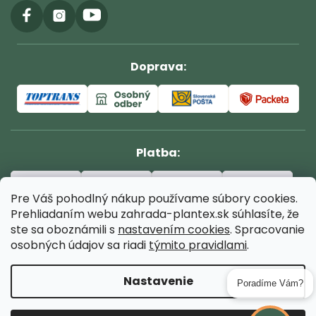
Doprava:
Platba:
Pre Váš pohodlný nákup používame súbory cookies.
Prehliadaním webu zahrada-plantex.sk súhlasíte, že
ste sa oboznámili s
nastavením cookies
. Spracovanie
osobných údajov sa riadi
týmito pravidlami
.
Copyright 2026
Záhrada Plantex - chutné ovocie, pekná
Nastavenie
záhrada, dobré stromy
. Všetky práva vyhradené.
Poradíme Vám?
Upraviť nastavenie cookies