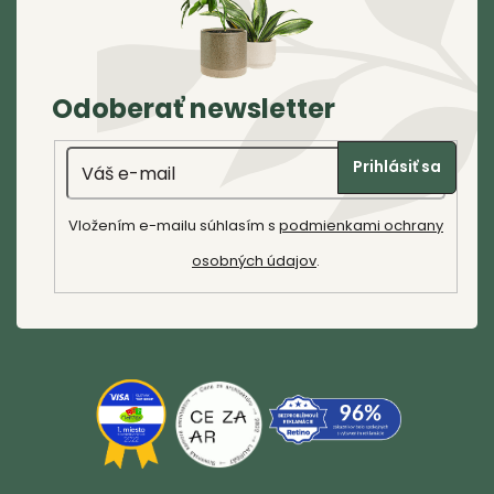
p
á
r
p
v
k
ä
Odoberať newsletter
y
t
v
Email
i
ý
Prihlásiť sa
p
e
i
Vložením e-mailu súhlasím s
podmienkami ochrany
s
osobných údajov
.
u