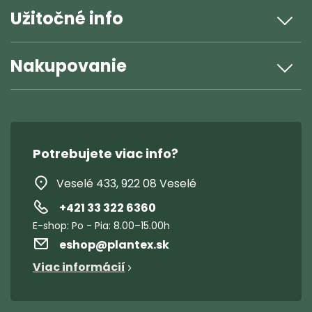
Užitočné info
Nakupovanie
Potrebujete viac info?
Veselé 433, 922 08 Veselé
+421 33 322 6360
eshop
@
plantex.sk
Viac informácií