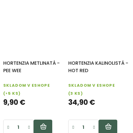
HORTENZIA METLINATÁ -
HORTENZIA KALINOLISTÁ -
PEE WEE
HOT RED
Riešenie reklamácie
SKLADOM V ESHOPE
SKLADOM V ESHOPE
Poslať
(>5 KS)
(3 KS)
9,90 €
34,90 €