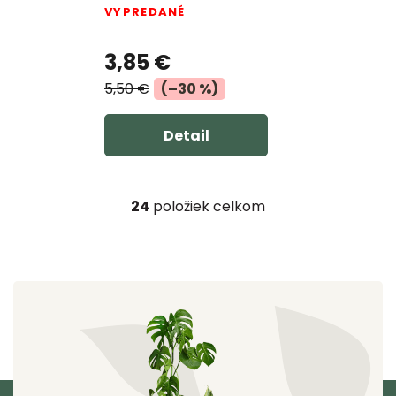
VYPREDANÉ
3,85 €
5,50 €
(–30 %)
Detail
24
položiek celkom
O
v
l
á
d
a
c
i
e
Z