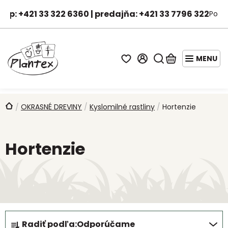
Prejsť
hop: +421 33 322 6360 | predajňa: +421 33 7796 322
Po-Pi
na
Janka - asistentka predaja
obsah
Hľadať
Nákupný
košík
STARTER
PACKY
Domov
OKRASNÉ DREVINY
/
Kyslomilné rastliny
/
Hortenzie
/
AKCIE
A
Hortenzie
ZĽAVY
OVOCNÉ
STROMY
DROBNÉ
OVOCIE
R
Radiť podľa:
Odporúčame