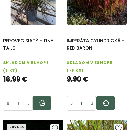
s
v
ZÁHRADY
p
FARM
r
SHOP
o
VIANOCE
d
PEROVEC SIATÝ - TINY
IMPERÁTA CYLINDRICKÁ -
u
Záhradné
TAILS
RED BARON
centrum
k
SKLADOM V ESHOPE
SKLADOM V ESHOPE
t
Návody na
(3 KS)
(>5 KS)
pestovanie
o
16,99 €
9,90 €
v
Blog
Kontakt
NOVINKA