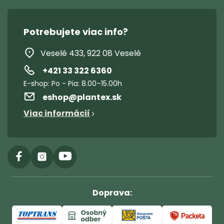
Potrebujete viac info?
Veselé 433, 922 08 Veselé
+421 33 322 6360
eshop
@
plantex.sk
Viac informácií
Doprava: