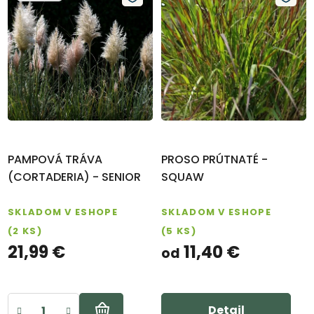
PAMPOVÁ TRÁVA
PROSO PRÚTNATÉ -
(CORTADERIA) - SENIOR
SQUAW
SKLADOM V ESHOPE
SKLADOM V ESHOPE
(2 KS)
(5 KS)
21,99 €
11,40 €
od
Detail