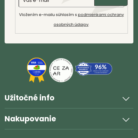
p
e
i
Vložením e-mailu súhlasím s
podmienkami ochrany
s
osobných údajov
.
u
Riešenie reklamácie
Poslať
Užitočné info
Nakupovanie