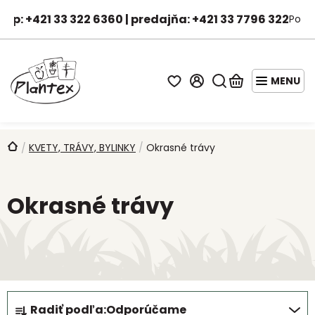
Prejsť
hop: +421 33 322 6360 | predajňa: +421 33 7796 322
Po-Pi
na
Janka - asistentka predaja
obsah
Hľadať
Nákupný
košík
STARTER
PACKY
Domov
KVETY, TRÁVY, BYLINKY
/
Okrasné trávy
/
AKCIE
A
Okrasné trávy
ZĽAVY
OVOCNÉ
STROMY
DROBNÉ
OVOCIE
R
Radiť podľa:
Odporúčame