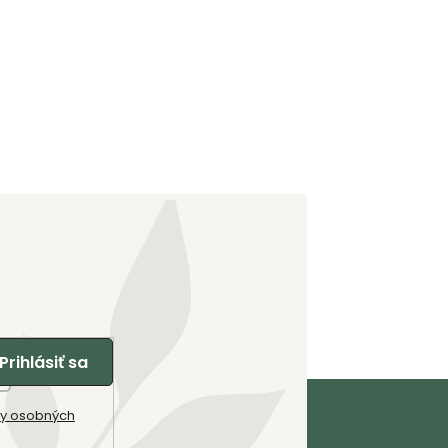
Prihlásiť sa
y osobných