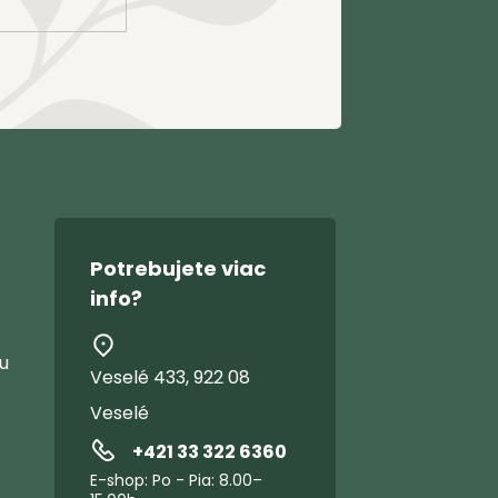
Potrebujete viac
info?
u
Veselé 433, 922 08
Veselé
+421 33 322 6360