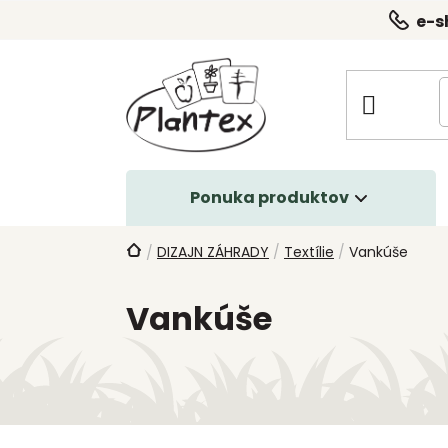
Prejsť
e-s
na
obsah
Ponuka produktov
Domov
DIZAJN ZÁHRADY
/
Textílie
/
Vankúše
/
Vankúše