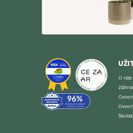
UŽI
O nás
Záhra
Ovocn
Ovocn
Škols