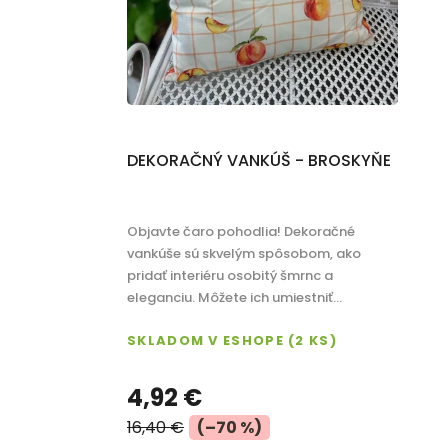
r
o
d
u
k
DEKORAČNÝ VANKÚŠ - BROSKYŇE
t
o
Objavte čaro pohodlia! Dekoračné
v
vankúše sú skvelým spôsobom, ako
pridať interiéru osobitý šmrnc a
eleganciu. Môžete ich umiestniť...
SKLADOM V ESHOPE
(2 KS)
4,92 €
16,40 €
(–70 %)