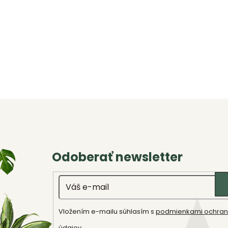
O
v
l
á
d
a
c
i
e
p
Odoberať newsletter
r
v
Email
k
y
Vložením e-mailu súhlasím s
podmienkami ochran
v
údajov
.