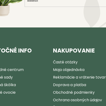
ý
p
i
s
u
TOČNÉ INFO
NAKUPOVANIE
Časté otázky
dné centrum
Moja objednávka
é sady
Reklamácie a vrátenie tovar
á škôlka
Doprava a platba
ké ovocie
Obchodné podmienky
Ochrana osobných údajov