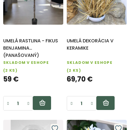
s
v
ZÁHRADY
p
FARM
r
SHOP
o
VIANOCE
d
UMELÁ RASTLINA - FIKUS
UMELÁ DEKORÁCIA V
u
Záhradné
BENJAMINA
KERAMIKE
centrum
k
(PANAŠOVANÝ)
SKLADOM V ESHOPE
SKLADOM V ESHOPE
t
Návody na
(2 KS)
(2 KS)
pestovanie
o
59 €
69,70 €
v
Blog
Kontakt