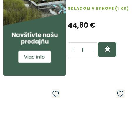
SKLADOM V ESHOPE
(1 KS)
44,80 €