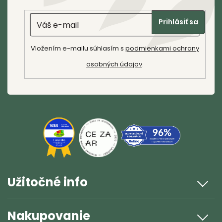
y
t
v
Email
i
ý
Prihlásiť sa
p
e
i
Vložením e-mailu súhlasím s
podmienkami ochrany
s
osobných údajov
.
u
Užitočné info
Nakupovanie