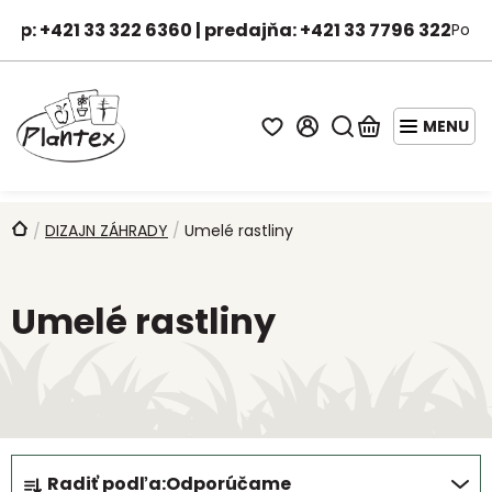
Prejsť
hop: +421 33 322 6360 | predajňa: +421 33 7796 322
Po-Pi
na
Janka - asistentka predaja
obsah
Hľadať
Nákupný
košík
STARTER
PACKY
Domov
DIZAJN ZÁHRADY
/
Umelé rastliny
/
AKCIE
A
Umelé rastliny
ZĽAVY
OVOCNÉ
STROMY
DROBNÉ
OVOCIE
R
Radiť podľa:
Odporúčame