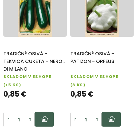
v
i
ZÁHRADY
s
FARM
p
SHOP
r
VIANOCE
o
Záhradné
d
TRADIČNÉ OSIVÁ -
TRADIČNÉ OSIVÁ -
centrum
u
TEKVICA CUKETA - NERO
PATIZÓN - ORFEUS
Návody na
k
DI MILANO
pestovanie
SKLADOM V ESHOPE
SKLADOM V ESHOPE
t
(>5 KS)
(3 KS)
Blog
o
0,85 €
0,85 €
v
Kontakt