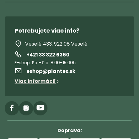
Potrebujete viac info?
Veselé 433, 922 08 Veselé
+421 33 322 6360
eshop
@
plantex.sk
Viac informácií
Doprava: