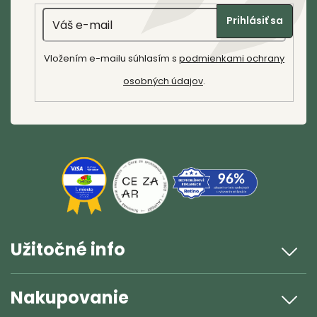
t
v
Email
i
ý
Prihlásiť sa
p
e
i
Vložením e-mailu súhlasím s
podmienkami ochrany
s
Riešenie reklamácie
osobných údajov
.
u
Poslať
Užitočné info
Nakupovanie