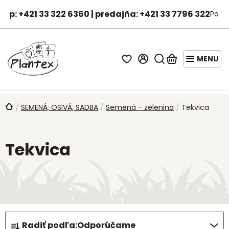
Prejsť
hop: +421 33 322 6360 | predajňa: +421 33 7796 322
Po-Pi
na
Janka - asistentka predaja
obsah
Hľadať
Nákupný
košík
STARTER
PACKY
Domov
SEMENÁ, OSIVÁ, SADBA
/
Semená - zelenina
/
Tekvica
/
AKCIE
A
Tekvica
ZĽAVY
OVOCNÉ
STROMY
DROBNÉ
OVOCIE
R
Radiť podľa:
Odporúčame