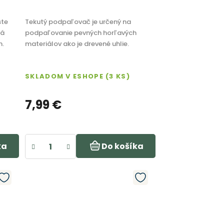
ste
Tekutý podpaľovač je určený na
vá
podpaľovanie pevných horľavých
m.
materiálov ako je drevené uhlie.
SKLADOM V ESHOPE
(3 KS)
7,99 €
ka
Do košíka