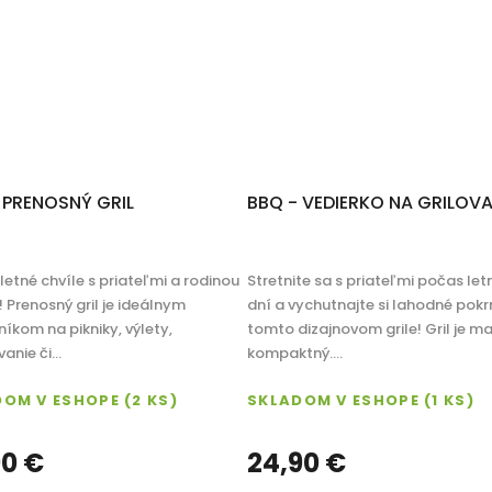
 PRENOSNÝ GRIL
BBQ - VEDIERKO NA GRILOVA
i letné chvíle s priateľmi a rodinou
Stretnite sa s priateľmi počas let
 Prenosný gril je ideálnym
dní a vychutnajte si lahodné pok
íkom na pikniky, výlety,
tomto dizajnovom grile! Gril je ma
nie či...
kompaktný....
DOM V ESHOPE
(2 KS)
SKLADOM V ESHOPE
(1 KS)
90 €
24,90 €