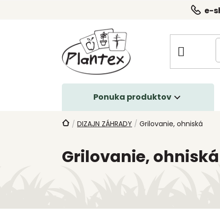
Prejsť
e-s
na
obsah
Ponuka produktov
Domov
DIZAJN ZÁHRADY
/
Grilovanie, ohniská
/
Grilovanie, ohniská