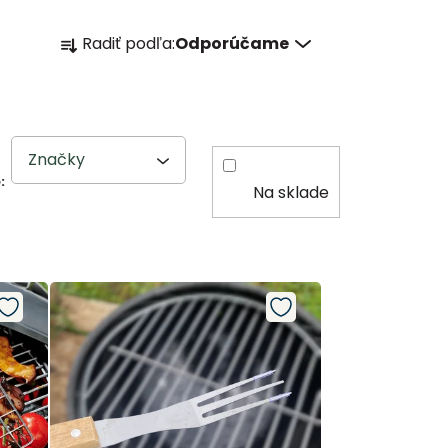
R
Radiť podľa:
Odporúčame
a
d
e
n
Značky
i
Na sklade
e
p
r
o
d
u
k
t