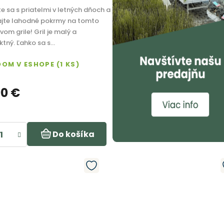
te sa s priatelmi v letných dňoch a
ajte lahodné pokrmy na tomto
vom grile! Gril je malý a
ný. Ľahko sa s...
DOM V ESHOPE
(1 KS)
90 €
Do košíka