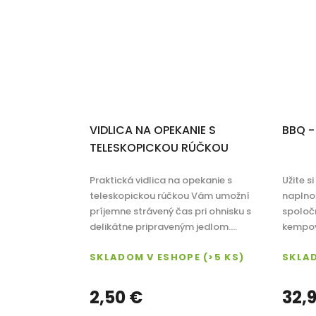
VIDLICA NA OPEKANIE S
BBQ -
TELESKOPICKOU RÚČKOU
Praktická vidlica na opekanie s
Užite s
teleskopickou rúčkou Vám umožní
naplno!
príjemne strávený čas pri ohnisku s
spoločn
delikátne pripraveným jedlom....
kempova
SKLADOM V ESHOPE
(>5 KS)
SKLA
2,50 €
32,