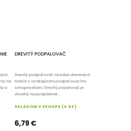
NIE
DREVITÝ PODPALOVAČ
ných
Drevitý podpaľovač na báze drevených
rmy na
hoblín s vynikajúcimi podpaľovacími
lý a
schopnosťami. Drevitý popalovač je
vhodný na podpálenie...
SKLADOM V ESHOPE
(4 KS)
6,79 €