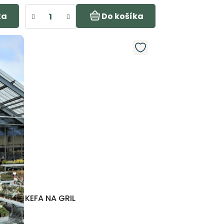
ka
Do košíka
Janka - asistentka predaja
KEFA NA GRIL