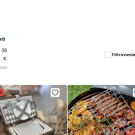
na
36
€
A