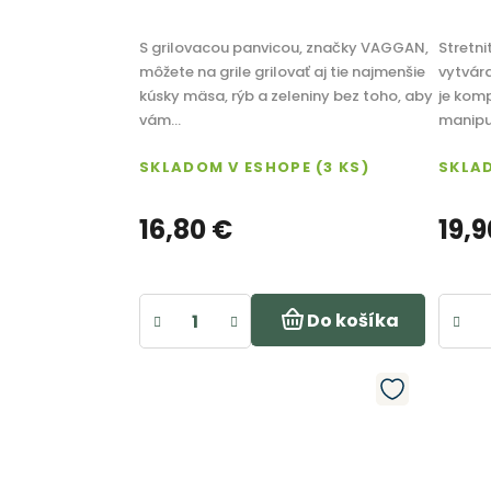
S grilovacou panvicou, značky VAGGAN,
Stretni
môžete na grile grilovať aj tie najmenšie
vytvára
kúsky mäsa, rýb a zeleniny bez toho, aby
je kom
vám...
manipul
SKLADOM V ESHOPE
(3 KS)
SKLA
16,80 €
19,9
Do košíka