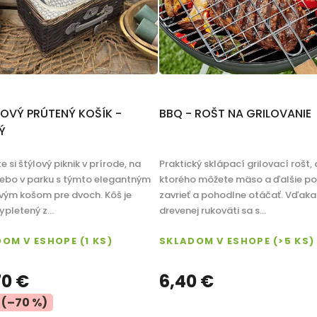
KOVÝ PRÚTENÝ KOŠÍK -
BBQ - ROŠT NA GRILOVANIE
Ý
e si štýlový piknik v prírode, na
Praktický sklápací grilovací rošt,
alebo v parku s týmto elegantným
ktorého môžete mäso a ďalšie p
ovým košom pre dvoch. Kôš je
zavrieť a pohodlne otáčať. Vďaka
ypletený z...
drevenej rukoväti sa s...
DOM V ESHOPE
(1 KS)
SKLADOM V ESHOPE
(>5 KS)
70 €
6,40 €
(–70 %)