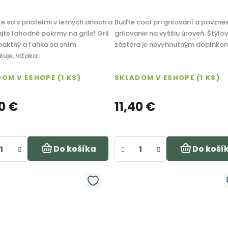
te sa s priatelmi v letných dňoch a
Buďte cool pri grilovaní a povzne
jte lahodné pokrmy na grile! Gril
grilovanie na vyššiu úroveň. Štýlo
paktný a ľahko sa sním
zástera je nevyhnutným doplnko
uje, vďaka...
DOM V ESHOPE
(1 KS)
SKLADOM V ESHOPE
(1 KS)
0 €
11,40 €
Do košíka
Do koší