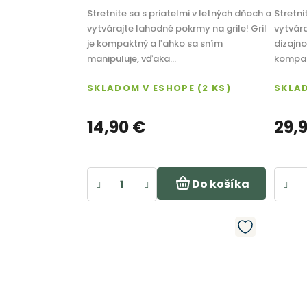
Stretnite sa s priatelmi v letných dňoch a
Stretni
vytvárajte lahodné pokrmy na grile! Gril
vytvár
je kompaktný a ľahko sa sním
dizajno
manipuluje, vďaka...
kompakt
SKLADOM V ESHOPE
(2 KS)
SKLA
14,90 €
29,
Do košíka