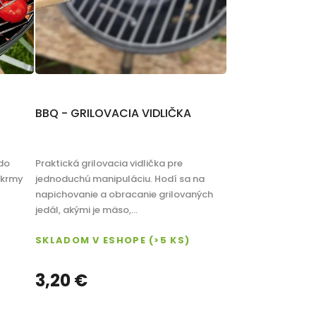
o
v
BBQ - GRILOVACIA VIDLIČKA
 do
Praktická grilovacia vidlička pre
okrmy
jednoduchú manipuláciu. Hodí sa na
napichovanie a obracanie grilovaných
jedál, akými je mäso,...
SKLADOM V ESHOPE
(>5 KS)
3,20 €