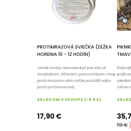
r
o
d
u
Priemerné
k
PROTIMRAZOVÁ SVIEČKA (DĹŽKA
PIKNI
hodnotenie
t
HORENIA 10 - 12 HODÍN)
TMAV
produktu
o
je
Jarné mrazy nemusia byť pre vás už
Doprajt
v
5,0
strašiakom. Účinným pomocníkom v boji
pláži 
proti mrazom vám môže poslúžiť naša
piknik
z
profi protimrazová...
ručne v
5
hviezdičiek.
SKLADOM V ESHOPE
(>5 KS)
SKLA
17,90 €
35,
119 €