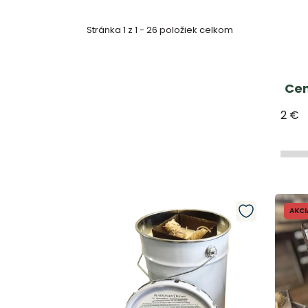
Stránka
1
z
1
-
26
položiek celkom
Ce
2
€
V
ý
AKCI
p
i
s
p