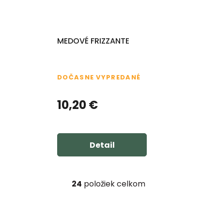
MEDOVÉ FRIZZANTE
DOČASNE VYPREDANÉ
10,20 €
Detail
24
položiek celkom
O
v
l