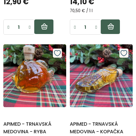
12,90 €
14,10 €
v
Jednotková
70,50 € / 1 l
cena:
APIMED - TRNAVSKÁ
APIMED - TRNAVSKÁ
MEDOVINA - RYBA
MEDOVINA - KOPAČKA