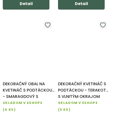
Detail
Detail
DEKORAČNÝ OBAL NA
DEKORAČNÝ KVETINÁČ S
KVETINÁČ S PODTÁCKOU
PODTÁCKOU - TERAKOTA
- SMARAGDOVÝ S
S VLNITÝM OKRAJOM
GLAZÚROU
SKLADOM V ESHOPE
SKLADOM V ESHOPE
(4 KS)
(3 KS)