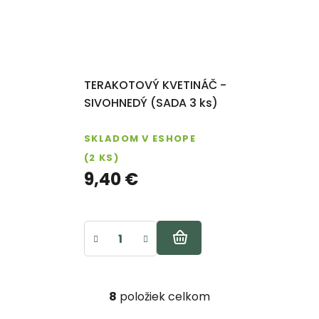
TERAKOTOVÝ KVETINÁČ -
SIVOHNEDÝ (SADA 3 ks)
SKLADOM V ESHOPE
(2 KS)
9,40 €
Riešenie reklamácie
8
položiek celkom
O
Poslať