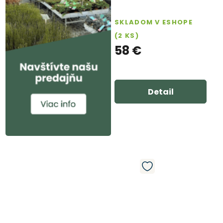
SKLADOM V ESHOPE
(2 KS)
58 €
Detail