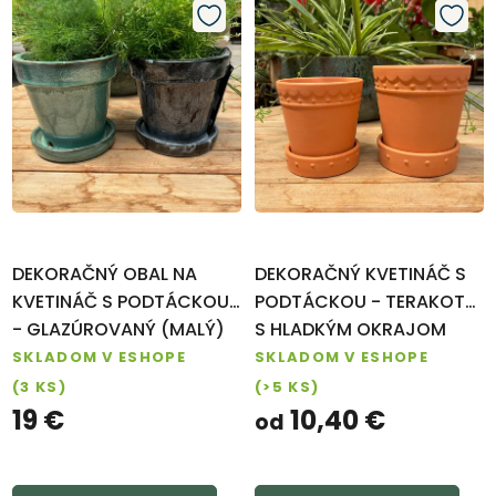
DEKORAČNÝ OBAL NA
DEKORAČNÝ KVETINÁČ S
KVETINÁČ S PODTÁCKOU
PODTÁCKOU - TERAKOTA
- GLAZÚROVANÝ (MALÝ)
S HLADKÝM OKRAJOM
SKLADOM V ESHOPE
SKLADOM V ESHOPE
(3 KS)
(>5 KS)
19 €
10,40 €
od