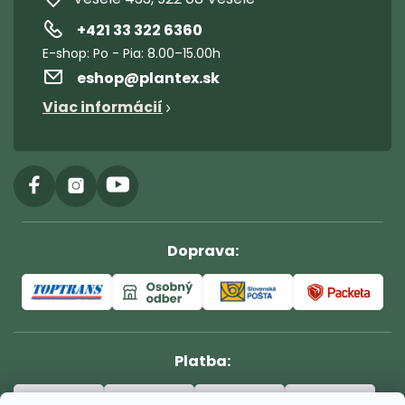
+421 33 322 6360
eshop
@
plantex.sk
Viac informácií
Doprava:
Platba: