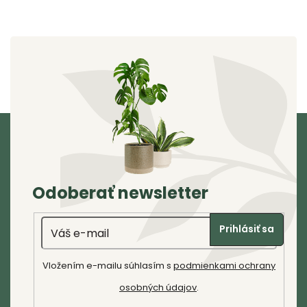
v
l
á
d
a
c
i
e
Z
p
á
r
p
v
k
ä
Odoberať newsletter
y
t
v
Email
i
ý
Prihlásiť sa
p
e
i
Vložením e-mailu súhlasím s
podmienkami ochrany
s
osobných údajov
.
u