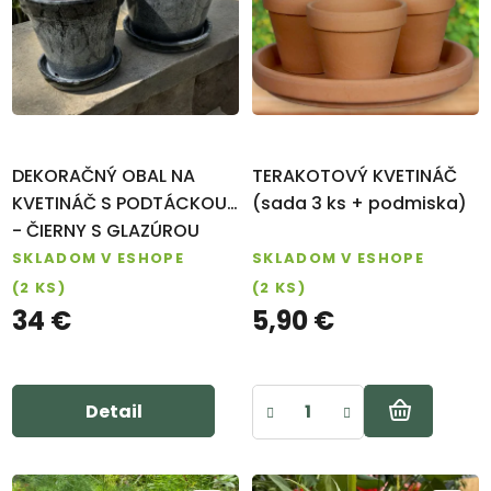
o
ZÁHRADY
s
v
p
FARM
SHOP
r
o
VIANOCE
d
Záhradné
DEKORAČNÝ OBAL NA
TERAKOTOVÝ KVETINÁČ
u
centrum
KVETINÁČ S PODTÁCKOU
(sada 3 ks + podmiska)
k
- ČIERNY S GLAZÚROU
Návody na
SKLADOM V ESHOPE
SKLADOM V ESHOPE
t
pestovanie
(2 KS)
(2 KS)
o
34 €
5,90 €
Blog
v
Kontakt
Detail