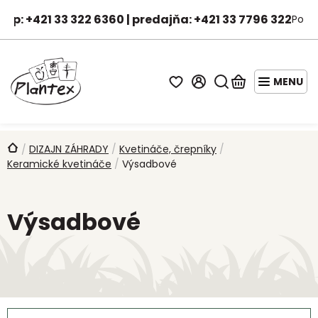
Prejsť
hop: +421 33 322 6360 | predajňa: +421 33 7796 322
Po-Pi
na
Janka - asistentka predaja
obsah
Hľadať
Nákupný
košík
STARTER
PACKY
Domov
DIZAJN ZÁHRADY
/
Kvetináče, črepníky
/
/
Keramické kvetináče
/
Výsadbové
AKCIE
A
ZĽAVY
Výsadbové
OVOCNÉ
STROMY
DROBNÉ
OVOCIE