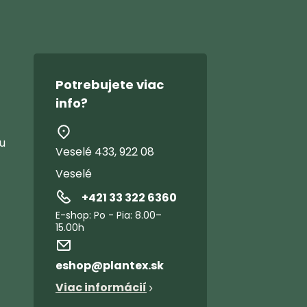
Potrebujete viac
info?
u
Veselé 433, 922 08
Veselé
+421 33 322 6360
eshop
@
plantex.sk
Viac informácií