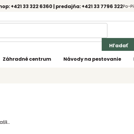
hop: +421 33 322 6360 | predajňa: +421 33 7796 322
Po-Pi
Hľadať
Záhradné centrum
Návody na pestovanie
li...