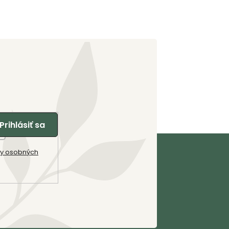
Janka - asistentka predaja
Prihlásiť sa
y osobných