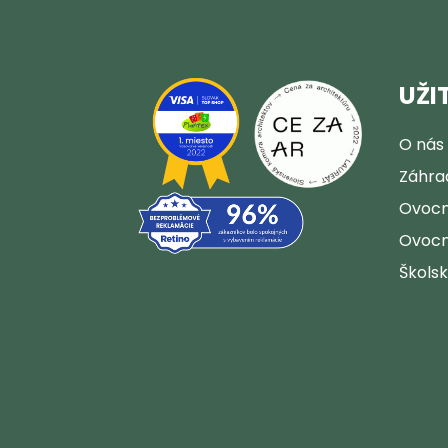
UŽI
O nás
Záhra
Ovocn
Ovocn
Škols