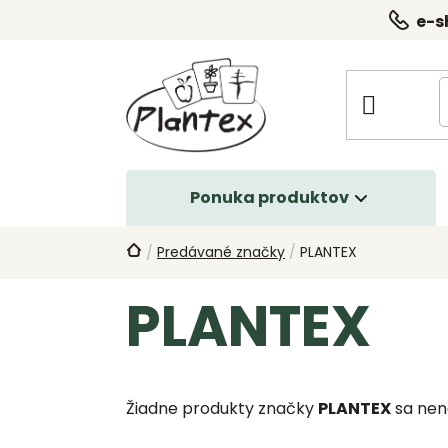
Prejsť
e-s
na
obsah
Ponuka produktov
Domov
Predávané značky
/
PLANTEX
/
PLANTEX
Žiadne produkty značky
PLANTEX
sa nenaš