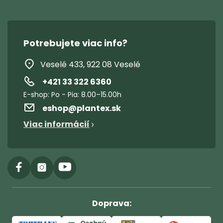
Potrebujete viac info?
Veselé 433, 922 08 Veselé
+421 33 322 6360
eshop
@
plantex.sk
Viac informácií
Doprava: