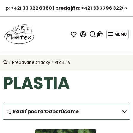
Prejsť
hop: +421 33 322 6360 | predajňa: +421 33 7796 322
Po-Pi
na
Janka - asistentka predaja
obsah
Hľadať
Nákupný
košík
STARTER
PACKY
Domov
Predávané značky
/
PLASTIA
/
AKCIE
PLASTIA
A
ZĽAVY
OVOCNÉ
STROMY
R
Radiť podľa:
Odporúčame
a
DROBNÉ
OVOCIE
d
V