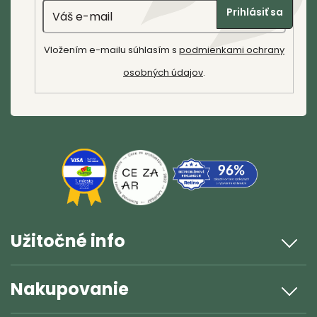
Email
i
ý
Prihlásiť sa
p
e
i
Vložením e-mailu súhlasím s
podmienkami ochrany
s
osobných údajov
.
u
Užitočné info
Riešenie reklamácie
Nakupovanie
Poslať