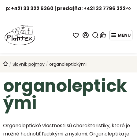
Prejsť
hop: +421 33 322 6360 | predajňa: +421 33 7796 322
Po-Pi
na
Janka - asistentka predaja
obsah
Hľadať
Nákupný
košík
STARTER
PACKY
Domov
Slovník pojmov
/
organoleptickými
/
AKCIE
organoleptick
A
ZĽAVY
ými
OVOCNÉ
STROMY
DROBNÉ
Organoleptické vlastnosti sú charakteristiky, ktoré je
OVOCIE
možné hodnotiť ľudskými zmyslami. Organoleptika je