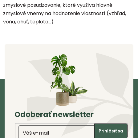
OKRASNÉ
zmyslové posudzovanie, ktoré využíva hlavné
DREVINY
zmyslové vnemy na hodnotenie vlastností (vzhľad,
vôňa, chuť, teplota...)
KVETY,
TRÁVY,
BYLINKY
SEMENÁ,
OSIVÁ,
SADBA
IZBOVÉ
Z
RASTLINY
á
ZÁHRADNÉ
p
POTREBY
ä
Odoberať newsletter
JARNÉ
t
CIBUĽOVINY
Email
i
Prihlásiť sa
DIZAJN