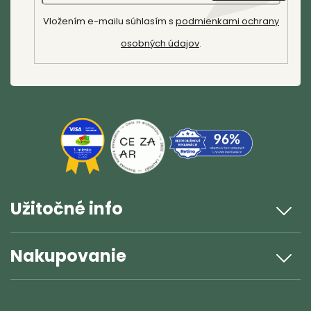
e
ZÁHRADY
Vložením e-mailu súhlasím s
podmienkami ochrany
FARM
osobných údajov
.
SHOP
VIANOCE
Záhradné
centrum
Návody na
pestovanie
Blog
Užitočné info
Kontakt
Nakupovanie