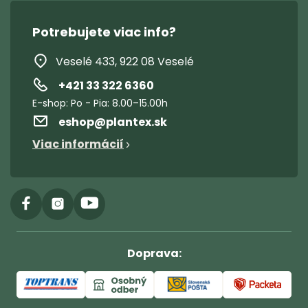
Riešenie reklamácie
Potrebujete viac info?
Poslať
Veselé 433, 922 08 Veselé
+421 33 322 6360
eshop
@
plantex.sk
Viac informácií
Doprava: